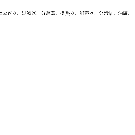
反应容器、过滤器、分离器、换热器、消声器、分汽缸、油罐、
。