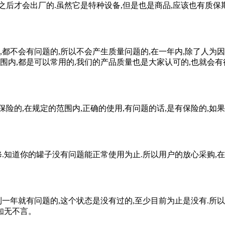
后才会出厂的.虽然它是特种设备,但是也是商品,应该也有质保期
,都不会有问题的,所以不会产生质量问题的,在一年内,除了人为因
围内,都是可以常用的,我们的产品质量也是大家认可的,也就会有
险的,在规定的范围内,正确的使用,有问题的话,是有保险的,如
修.知道你的罐子没有问题能正常使用为止.所以用户的放心采购,在
到一年就有问题的,这个状态是没有过的,至少目前为止是没有.所
知无不言。