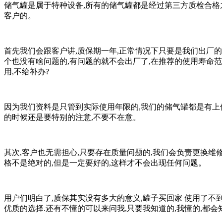
储气罐是属于特种设备,所有的储气罐都是经过第三方质检合格之
客户的。
首先我们会跟客户讲,质保期一年,正常情况下只要是我们出厂的
个也没有啥问题的,有问题的就不会出厂了,在推荐的使用寿命范
用,不给补办?
因为我们资料是只管到实际使用年限的,我们的储气罐都是有上保
的时候还是要特别的注意,不要不在意。
其次,客户也无需担心,只要存在质量问题的,我们会负责更换维
格不是绝对的,但是一定要好的,这样才不会出现任何问题。
用户们明白了,质保其实没有多大的意义,罐子买回家 使用了不
优质的选择.还有不懂的可以来问我,只要我知道的,我懂的,都会