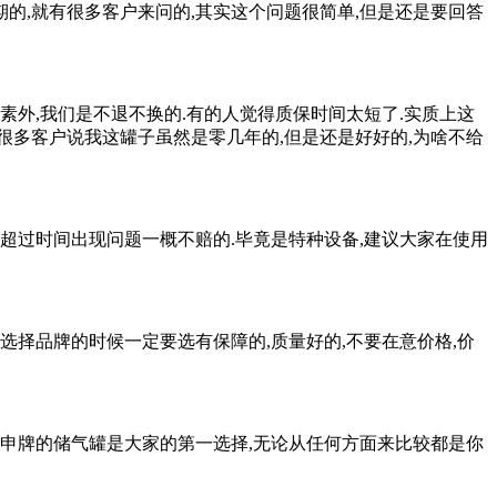
的,就有很多客户来问的,其实这个问题很简单,但是还是要回答
素外,我们是不退不换的.有的人觉得质保时间太短了.实质上这
很多客户说我这罐子虽然是零几年的,但是还是好好的,为啥不给
果超过时间出现问题一概不赔的.毕竟是特种设备,建议大家在使用
选择品牌的时候一定要选有保障的,质量好的,不要在意价格,价
以申牌的储气罐是大家的第一选择,无论从任何方面来比较都是你