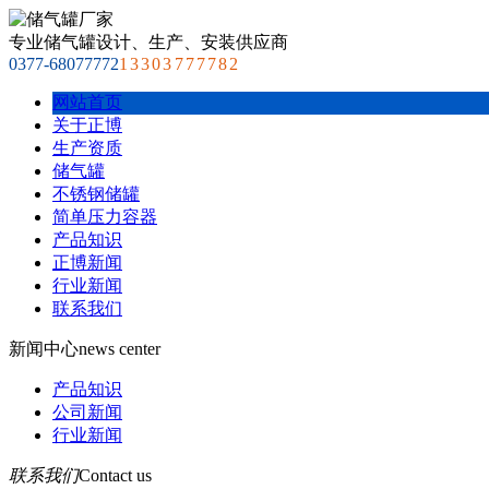
专业储气罐设计、生产、安装供应商
0377-68077772
13303777782
网站首页
关于正博
生产资质
储气罐
不锈钢储罐
简单压力容器
产品知识
正博新闻
行业新闻
联系我们
新闻中心
news center
产品知识
公司新闻
行业新闻
联系我们
Contact us