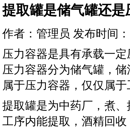
提取罐是储气罐还是
作者：管理员
发布时间：20
压力容器是具有承载一定
压力容器分为储气罐，储
属于压力容器，仅仅属于
提取罐是为中药厂，煮、
工序内能提取，酒精回收