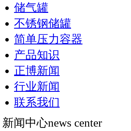
储气罐
不锈钢储罐
简单压力容器
产品知识
正博新闻
行业新闻
联系我们
新闻中心
news center