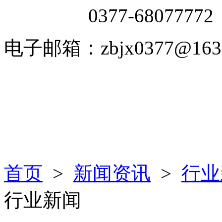
0377-68077772
电子邮箱：zbjx0377@163
首页
>
新闻资讯
>
行业
行业新闻