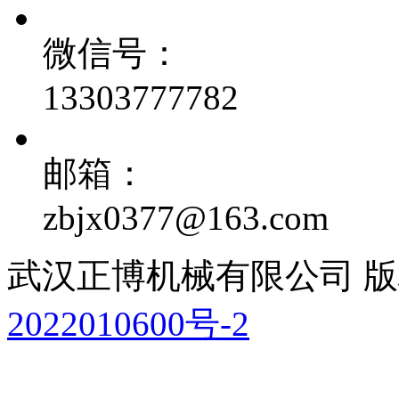
微信号：
13303777782
邮箱：
zbjx0377@163.com
武汉正博机械有限公司 版
2022010600号-2