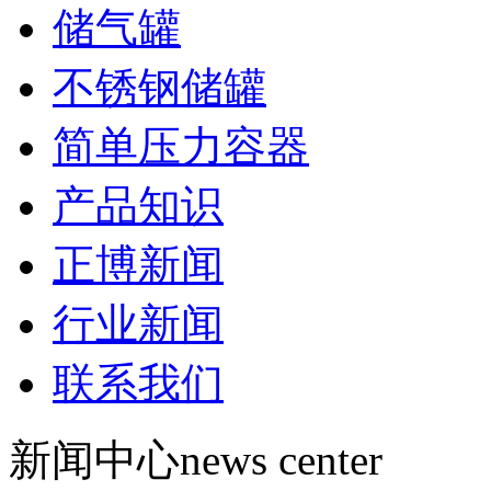
储气罐
不锈钢储罐
简单压力容器
产品知识
正博新闻
行业新闻
联系我们
新闻中心
news center