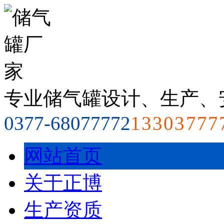
专业储气罐设计、生产、
0377-68077772
13303777
网站首页
关于正博
生产资质